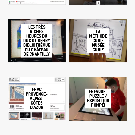
LES TRÈS
RICHES
LA
HEURES DU
MÉTHODE
DUC DE BERRY
CURIE
BIBLIOTHÈQUE
MUSÉE
DU CHÂTEAU
CURIE
DE CHANTILLY
FRAC
FRESQUE-
PROVENCE-
PUZZLE /
ALPES-
EXPOSITION
CÔTES
POMPÉI
D’AZUR