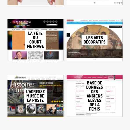
LA FÊTE
LES ARTS
DU
DÉCORATIFS
COURT
MÉTRAGE
BASE DE
DONNÉES
L’ADRESSE
DES
MUSÉE DE
ANCIENS
LA POSTE
ÉLÈVES
DE LA
FÉMIS