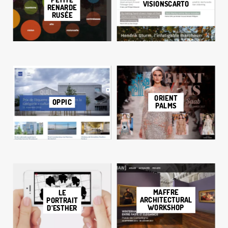
PETITE
VISIONSCARTO
RENARDE
RUSÉE
ORIENT
OPPIC
PALMS
MAFFRE
LE
ARCHITECTURAL
PORTRAIT
WORKSHOP
D’ESTHER