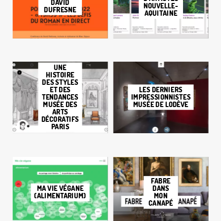
DAVID
NOUVELLE-
DUFRESNE
AQUITAINE
UNE
HISTOIRE
DES STYLES
ET DES
LES DERNIERS
TENDANCES
IMPRESSIONNISTES
MUSÉE DES
MUSÉE DE LODÈVE
ARTS
DÉCORATIFS
PARIS
FABRE
MA VIE VÉGANE
DANS
(ALIMENTARIUM)
MON
CANAPÉ