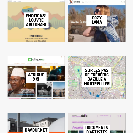
EMOTIONS
!
COZY
LOUVRE
LAMA
ABU DHABI
SUR LES PAS
DE FRÉDÉRIC
AFRIQUE
BAZILLE À
XXI
MONTPELLIER
DOCUMENTS
DAVDUF.NET
D’ARTISTES