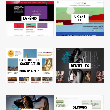
ORIENT
LA FÉMIS
XXI
BASILIQUE DU
SACRÉ CŒUR
DENTELL.ES
-
MONTMARTRE
SECOURS