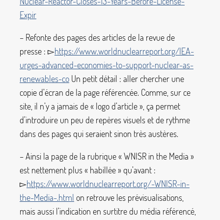
Nuclear-Reactor-Closes-13-Years-Before-License-
Expir
– Refonte des pages des articles de la revue de
presse : ▻
https://www.worldnuclearreport.org/IEA-
urges-advanced-economies-to-support-nuclear-as-
renewables-co
Un petit détail : aller chercher une
copie d’écran de la page référencée. Comme, sur ce
site, il n’y a jamais de «
logo d’article
», ça permet
d’introduire un peu de repères visuels et de rythme
dans des pages qui seraient sinon très austères.
– Ainsi la page de la rubrique «
WNISR in the Media
»
est nettement plus «
habillée
» qu’avant :
▻
https://www.worldnuclearreport.org/-WNISR-in-
the-Media-.html
on retrouve les prévisualisations,
mais aussi l’indication en surtitre du média référencé,