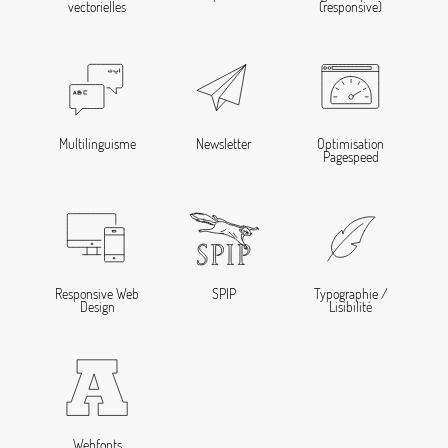
vectorielles
(responsive)
Multilinguisme
Newsletter
Optimisation
Pagespeed
Responsive Web
SPIP
Typographie /
Design
Lisibilité
Webfonts