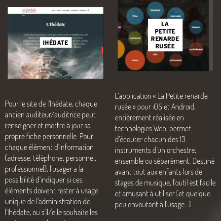
LA
PETITE
RENARDE
IHÉDATE
RUSÉE
L’application «
La Petite renarde
Pour le site de l’Ihédate, chaque
rusée
» pour iOS et Android,
ancien auditeur/auditrice peut
entièrement réalisée en
renseigner et mettre à jour sa
technologies Web, permet
propre fiche personnelle. Pour
d’écouter chacun des 13
chaque élément d’information
instruments d’un orchestre,
(adresse, téléphone, personnel,
ensemble ou séparément. Destiné
professionnel), l’usager a la
avant tout aux enfants lors de
possibilité d’indiquer si ces
stages de musique, l’outil est facile
éléments doivent rester à usage
et amusant à utiliser (et quelque
unique de l’administration de
peu envoutant à l’usage…).
l’Ihédate, ou s’il/elle souhaite les