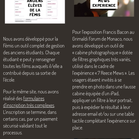
ANCIENS
MEWS
ÉLÈVES
EXPERIENCE
DE LA
FÉMIS
Pour l’exposition Francis Bacon au
Nous avons développé pour la
Grimaldi Forum de Monaco, nous
Fémis un outil complet de gestion
avons développé un outil de
des anciens étudiants. Chaque
«
cabine photographique
» dotée
étudiant
·
e peut y renseigner
de filtres graphiques très variés,
toutes les films auxquels il/elle a
utilisé dans le cadre de
contribué depuis sa sortie de
l’expérience «
7 Reece Mews
». Les
l’école.
usagers étaient invités à se
prendre en photo dans une fausse
Pour le même site, nous avons
cabine équipée d’un iPad,
réalisé des
formulaires
appliquer un filtre à leur portrait,
d’inscription très complexes
.
puis à expédier le résultat à leur
L’inscription se termine, dans
adresse email et/ou sur une table
certains cas, par un paiement
tactile complétant l’expérience sur
sécurisé validant tout le
place.
processus.