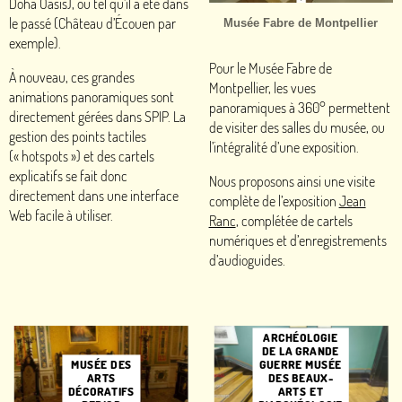
Doha Oasis), ou tel qu’il a été dans
le passé (Château d’Écouen par
Musée Fabre de Montpellier
exemple).
Pour le Musée Fabre de
À nouveau, ces grandes
Montpellier, les vues
animations panoramiques sont
panoramiques à 360° permettent
directement gérées dans SPIP. La
de visiter des salles du musée, ou
gestion des points tactiles
l’intégralité d’une exposition.
(«
hotspots
») et des cartels
explicatifs se fait donc
Nous proposons ainsi une visite
directement dans une interface
complète de l’exposition
Jean
Web facile à utiliser.
Ranc
, complétée de cartels
numériques et d’enregistrements
d’audioguides.
ARCHÉOLOGIE
DE LA GRANDE
GUERRE MUSÉE
MUSÉE DES
DES BEAUX-
ARTS
ARTS ET
DÉCORATIFS