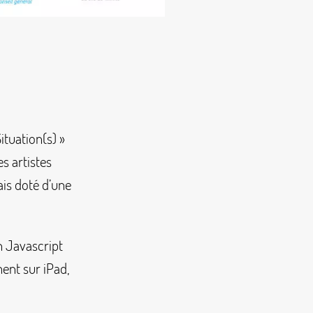
ituation(s)
»
es artistes
is doté d’une
n Javascript
ment sur iPad,