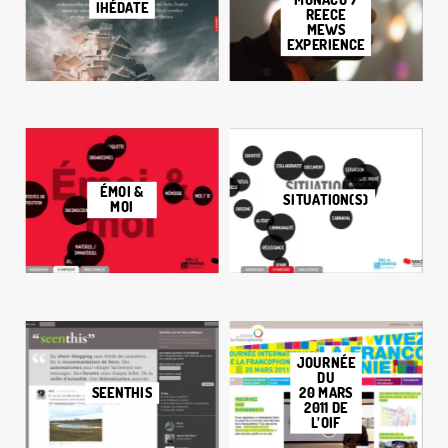
MONACO 7
IHÉDATE
REECE
MEWS
EXPERIENCE
ÉMOI &
SITUATION(S)
MOI
JOURNÉE
DU
SEENTHIS
20 MARS
2011 DE
L’OIF