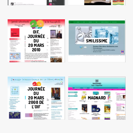
OIF,
JOURNÉE
DU
SMILISSIME
20 MARS
2010
JOURNÉE
DU
20 MARS
MAGNARD
2008 DE
L’OIF