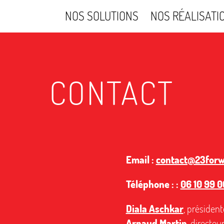
NOS SOLUTIONS
NOS RÉALISATI
CONTACT
Email :
contact@23for
Téléphone : :
06 10 99 0
Diala Aschkar
, président
Arnaud Martin
, directeu