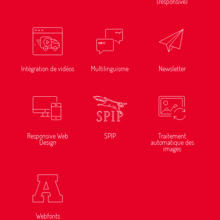
(responsive)
Intégration de vidéos
Multilinguisme
Newsletter
Responsive Web
SPIP
Traitement
Design
automatique des
images
Webfonts