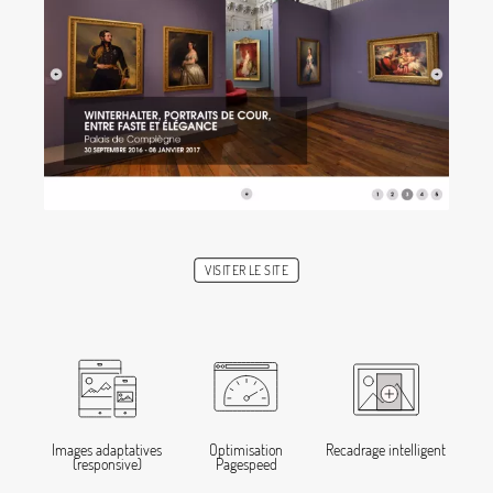
VISITER LE SITE
Images adaptatives
Optimisation
Recadrage intelligent
(responsive)
Pagespeed