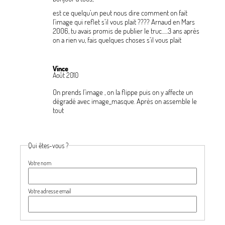
est ce quelqu’un peut nous dire comment on fait
l’image qui reflet s’il vous plait
???? Arnaud en Mars
2006, tu avais promis de publier le truc......3 ans après
on a rien vu, fais quelques choses s’il vous plait
Vince
Août 2010
On prends l’image , on la flippe puis on y affecte un
dégradé avec image_masque. Après on assemble le
tout
Qui êtes-vous ?
Votre nom
Votre adresse email