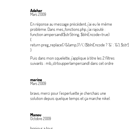
Adeher
Mars 2009
En réponse au message précédent, j’ai eu le même
problème. Dans mes_fonctions.php, j’ai rajouté :
function ampersand($strString, $blnEncode=true)

{

return preg_replace('/&(amp;)?/i', ($blnEncode ? '&' : '&'), $strSt
}
Puis dans mon squelette, j’applique à titre les 2 filtres
suivants : mb_strtoupper|ampersand| dans cet ordre
marine
Mars 2009
bravo, merci pour l’esperluette je cherchais une
solution depuis quelque temps et ça marche nikel.
Manou
Octobre 2009
bonjour a tous,