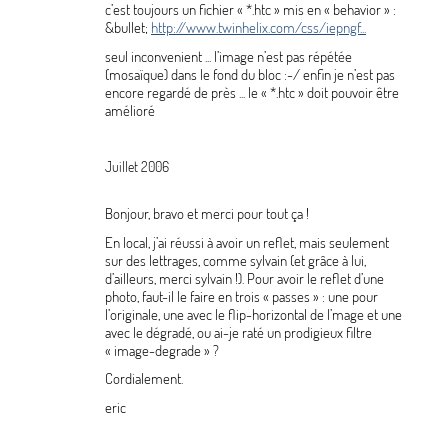
c’est toujours un fichier «
*.htc
» mis en «
behavior
» :
&bullet;
http://www.twinhelix.com/css/iepngf...
seul inconvenient ... l’image n’est pas répétée
(mosaïque) dans le fond du bloc :-/ enfin je n’est pas
encore regardé de près ... le «
*.htc
» doit pouvoir être
amélioré
Juillet 2006
Bonjour, bravo et merci pour tout ça
!
En local, j’ai réussi à avoir un reflet, mais seulement
sur des lettrages, comme sylvain (et grâce à lui,
d’ailleurs, merci sylvain
!). Pour avoir le reflet d’une
photo, faut-il le faire en trois «
passes
» : une pour
l’originale, une avec le flip-horizontal de l’mage et une
avec le dégradé, ou ai-je raté un prodigieux filtre
«
image-degrade
»
?
Cordialement.
eric