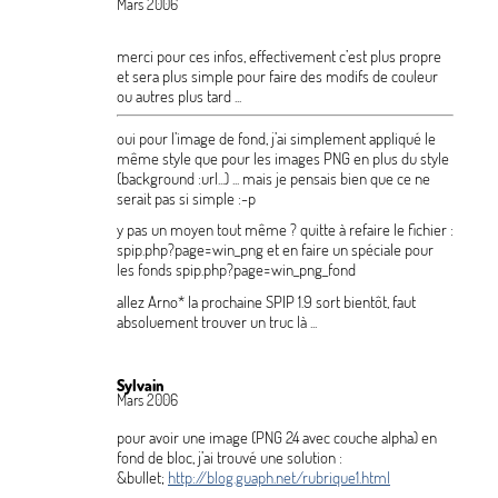
Mars 2006
merci pour ces infos, effectivement c’est plus propre
et sera plus simple pour faire des modifs de couleur
ou autres plus tard ...
oui pour l’image de fond, j’ai simplement appliqué le
même style que pour les images PNG en plus du style
(background :url...) ... mais je pensais bien que ce ne
serait pas si simple :-p
y pas un moyen tout même
? quitte à refaire le fichier :
spip.php?page=win_png
et en faire un spéciale pour
les fonds
spip.php?page=win_png_fond
allez Arno* la prochaine SPIP 1.9 sort bientôt, faut
absoluement trouver un truc là ...
Sylvain
Mars 2006
pour avoir une image (PNG 24 avec couche alpha) en
fond de bloc, j’ai trouvé une solution :
&bullet;
http://blog.guaph.net/rubrique1.html