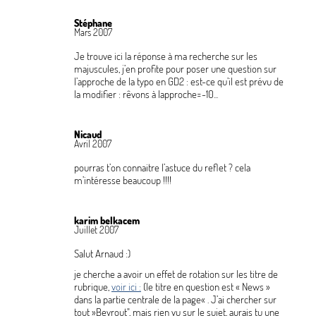
Stéphane
Mars 2007
Je trouve ici la réponse à ma recherche sur les
majuscules, j’en profite pour poser une question sur
l’approche de la typo en GD2 : est-ce qu’il est prévu de
la modifier : rêvons à |approche=-10...
Nicaud
Avril 2007
pourras t’on connaitre l’astuce du reflet
? cela
m’intéresse beaucoup
!!!!
karim belkacem
Juillet 2007
Salut Arnaud :)
je cherche a avoir un effet de rotation sur les titre de
rubrique,
voir ici :
(le titre en question est «
News
»
dans la partie centrale de la page«
. J’ai chercher sur
tout
»Beyrout", mais rien vu sur le sujet, aurais tu une