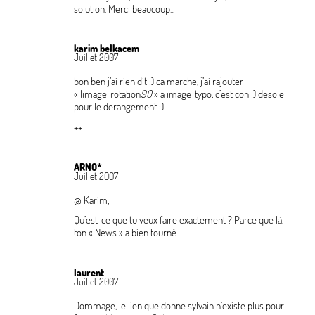
solution. Merci beaucoup...
karim belkacem
Juillet 2007
bon ben j’ai rien dit :) ca marche, j’ai rajouter
«
|image_rotation
90
» a image_typo, c’est con :) desole
pour le derangement :)
++
ARNO*
Juillet 2007
@ Karim,
Qu’est-ce que tu veux faire exactement
? Parce que là,
ton «
News
» a bien tourné...
laurent
Juillet 2007
Dommage, le lien que donne sylvain n’existe plus pour