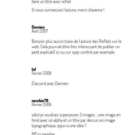
faire un titre avec reflet
Si vous connaissez l’astuce, merci d’avance
!
Damien
Août 2007
Bonsoir, plus aucun trace de l’astuce des Reflets sur le
web. Cela pourrait être très intéressant de publier un
petit explicatif, ici ou sur spip-contrib par exemple.
hd
Février 2008
D’accord avec Damien.
newbie78
Février 2008
salut je voudrais superposer 2 images : une image en
fond avec un alpha et un titre par dessus en image
typographique, qqun a une idée
?
MErci newbie