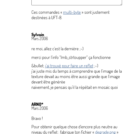
Ces commandes «
multi-byte
» sont justement
destinées à UFT-8.
Sylvain
Mars 2006
re moi, allez c’est la dernière
;-)
merci pour l’info "
|mb_strtoupper
" ça fonctionne
&bullet;
j’ai trouvé pour faire un reflet
;-)
j’ai juste mis du temps à comprendre que l’image de la
texture devait au moins être aussi grande que l’image
devant être générée
naïvement, je pensais qu’il la répétait en mosaïc quoi
ARNO*
Mars 2006
Bravo
!
Pour obtenir quelque chose d’encore plus neutre au
niveau du reflet : fabrique ton fichier «
degrade.png
»