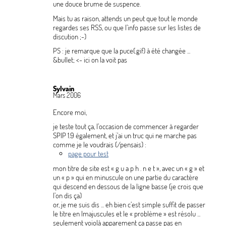
une douce brume de suspence.
Mais tu as raison, attends un peut que tout le monde
regardes ses RSS, ou que l’info passe sur les listes de
discution
;-)
PS : je remarque que la puce(.gif) à été changée ...
&bullet; <- ici on la voit pas
Sylvain
Mars 2006
Encore moi,
je teste tout ça, l’occasion de commencer à regarder
SPIP 1.9 également, et j’ai un truc qui ne marche pas
comme je le voudrais (/pensais) :
page pour test
mon titre de site est «
g u a p h . n e t
», avec un «
g
» et
un «
p
» qui en minuscule on une partie du caractère
qui descend en dessous de la ligne basse (je crois que
l’on dis ça)
or, je me suis dis ... eh bien c’est simple suffit de passer
le titre en |majuscules et le «
problème
» est résolu ...
seulement voiolà apparement ça passe pas en