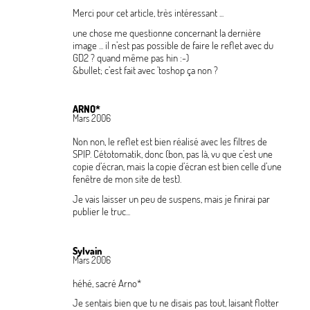
Merci pour cet article, très intéressant ...
une chose me questionne concernant la dernière
image ... il n’est pas possible de faire le reflet avec du
GD2
? quand même pas hin :-)
&bullet; c’est fait avec ’toshop ça non
?
ARNO*
Mars 2006
Non non, le reflet est bien réalisé avec les filtres de
SPIP. Cétotomatik, donc (bon, pas là, vu que c’est une
copie d’écran, mais la copie d’écran est bien celle d’une
fenêtre de mon site de test).
Je vais laisser un peu de suspens, mais je finirai par
publier le truc...
Sylvain
Mars 2006
héhé, sacré Arno*
Je sentais bien que tu ne disais pas tout, laisant flotter