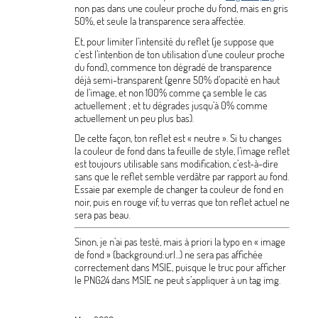
non pas dans une couleur proche du fond, mais en gris
50%, et seule la transparence sera affectée.
Et, pour limiter l’intensité du reflet (je suppose que
c’est l’intention de ton utilisation d’une couleur proche
du fond), commence ton dégradé de transparence
déjà semi-transparent (genre 50% d’opacité en haut
de l’image, et non 100% comme ça semble le cas
actuellement
; et tu dégrades jusqu’à 0% comme
actuellement un peu plus bas).
De cette façon, ton reflet est «
neutre
». Si tu changes
la couleur de fond dans ta feuille de style, l’image reflet
est toujours utilisable sans modification, c’est-à-dire
sans que le reflet semble verdâtre par rapport au fond.
Essaie par exemple de changer ta couleur de fond en
noir, puis en rouge vif, tu verras que ton reflet actuel ne
sera pas beau.
Sinon, je n’ai pas testé, mais à priori la typo en «
image
de fond
» (background:url...) ne sera pas affichée
correctement dans MSIE, puisque le truc pour afficher
le PNG24 dans MSIE ne peut s’appliquer à un tag img.