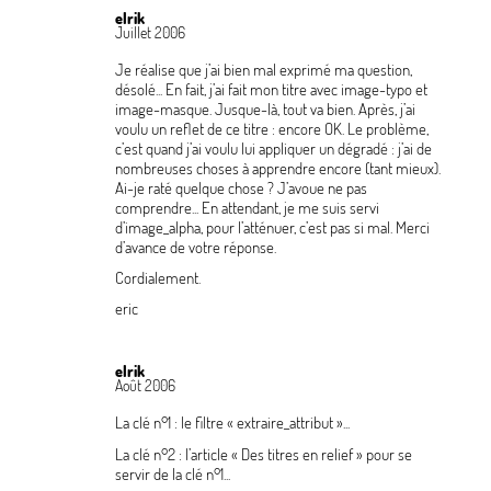
elrik
Juillet 2006
Je réalise que j’ai bien mal exprimé ma question,
désolé... En fait, j’ai fait mon titre avec image-typo et
image-masque. Jusque-là, tout va bien. Après, j’ai
voulu un reflet de ce titre : encore OK. Le problème,
c’est quand j’ai voulu lui appliquer un dégradé : j’ai de
nombreuses choses à apprendre encore (tant mieux).
Ai-je raté quelque chose
? J’avoue ne pas
comprendre... En attendant, je me suis servi
d’image_alpha, pour l’atténuer, c’est pas si mal. Merci
d’avance de votre réponse.
Cordialement.
eric
elrik
Août 2006
La clé n°1 : le filtre «
extraire_attribut
»...
La clé n°2 : l’article «
Des titres en relief
» pour se
servir de la clé n°1...