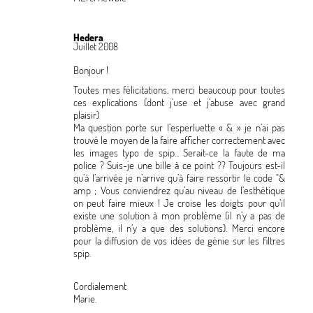
Hedera
Juillet 2008
Bonjour
!
Toutes mes félicitations, merci beaucoup pour toutes
ces explications (dont j’use et j’abuse avec grand
plaisir)
Ma question porte sur l’esperluette «
&
» je n’ai pas
trouvé le moyen de la faire afficher correctement avec
les images typo de spip... Serait-ce la faute de ma
police
? Suis-je une bille à ce point
?? Toujours est-il
qu’à l’arrivée je n’arrive qu’à faire ressortir le code "&
amp
; Vous conviendrez qu’au niveau de l’esthétique
on peut faire mieux
! Je croise les doigts pour qu’il
existe une solution à mon problème (il n’y a pas de
problème, il n’y a que des solutions). Merci encore
pour la diffusion de vos idées de génie sur les filtres
spip.
Cordialement
Marie.