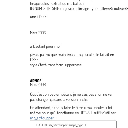
|majuscules
; extrait de ma balise :
[(#NOM_SITE_SPIP|majuscules|image_typo{taille=48,couleur=
une idée
?
Mars 2006
arf, autant pour moi
j’avais pas vu que maintenant |majuscules le faisait en
CSS :
style='text-transform: uppercase'
ARNO*
Mars 2006
Oui, c’est un peu embêtant, je ne sais pas si on ne va
pas changer ça dans la version finale.
En attendant, tu peux faire le filtre «
majuscules
» toi-
même pour qu’il fonctionne en UFT-8. Il suffit d’utiliser
mb_strtoupper
: