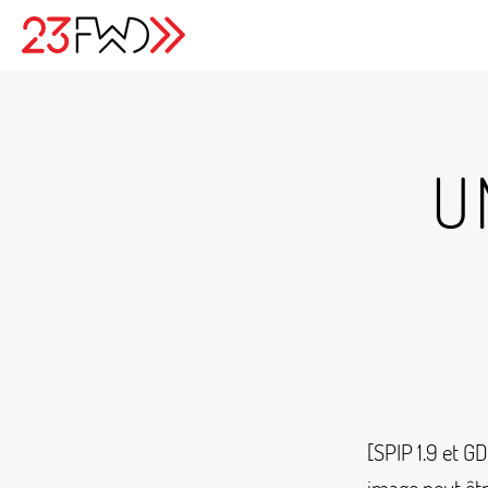
U
[SPIP 1.9 et G