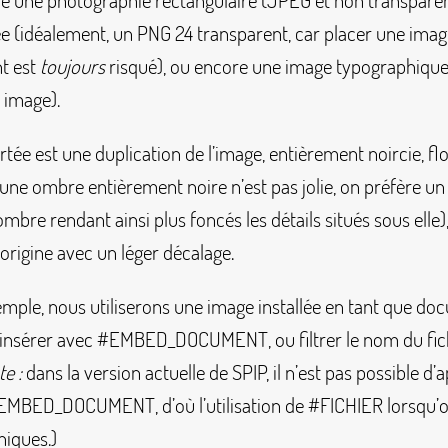
re une photographie rectangulaire (JPEG et non transparen
 (idéalement, un PNG 24 transparent, car placer une imag
nt est
toujours
risqué), ou encore une image typographique
 image).
ée est une duplication de l’image, entièrement noircie, fl
une ombre entièrement noire n’est pas jolie, on préfère un
ombre rendant ainsi plus foncés les détails situés sous elle)
’origine avec un léger décalage.
mple, nous utiliserons une image installée en tant que doc
l’insérer avec
#EMBED_DOCUMENT
, ou filtrer le nom du fi
e :
dans la version actuelle de SPIP, il n’est pas possible d’
EMBED_DOCUMENT
, d’où l’utilisation de
#FICHIER
lorsqu’o
phiques.)