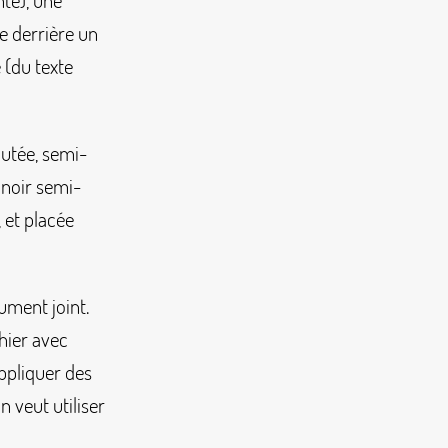
te), une
e derrière un
 (du texte
outée, semi-
 noir semi-
, et placée
ument joint.
chier avec
appliquer des
n veut utiliser