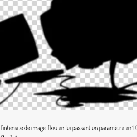
l’intensité de
image_flou
en lui passant un paramètre en 1 