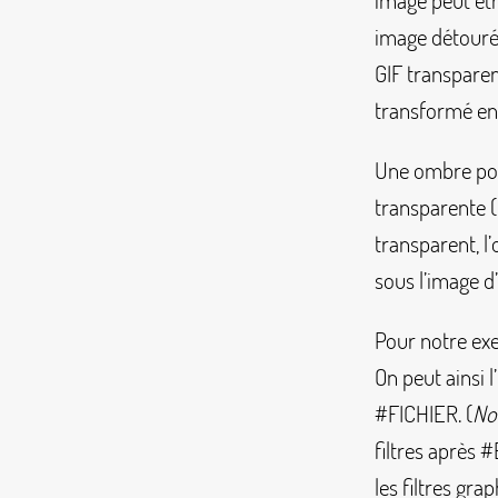
image peut êt
image détourée
GIF transpare
transformé en
Une ombre port
transparente (
transparent, l’
sous l’image d
Pour notre exe
On peut ainsi 
#FICHIER
. (
Not
filtres après
#
les filtres gra