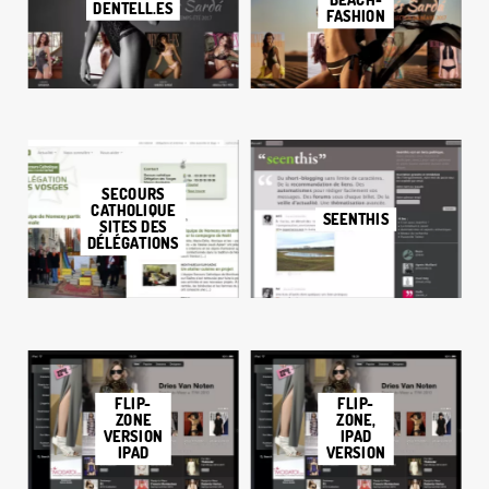
BEACH-
DENTELL.ES
FASHION
SECOURS
CATHOLIQUE
SEENTHIS
SITES DES
DÉLÉGATIONS
FLIP-
FLIP-
ZONE
ZONE,
VERSION
IPAD
IPAD
VERSION