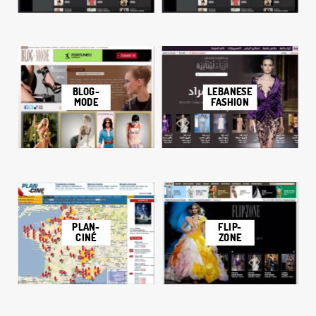
LEBANESE
BLOG-
FASHION
MODE
FLIP-
PLAN-
ZONE
CINÉ