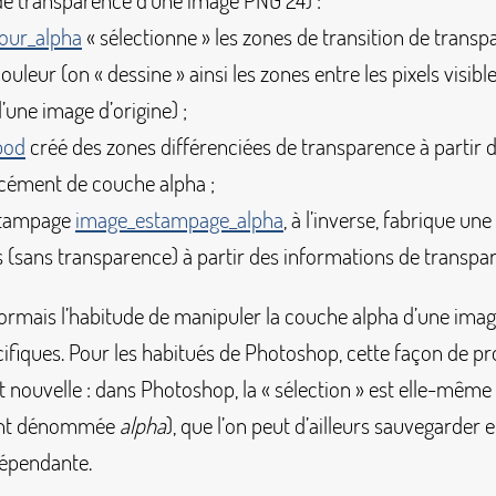
de transparence d’une image PNG 24) :
our_alpha
«
sélectionne
» les zones de transition de transp
ouleur (on «
dessine
» ainsi les zones entre les pixels visible
’une image d’origine)
;
pod
créé des zones différenciées de transparence à partir 
orcément de couche alpha
;
estampage
image_estampage_alpha
, à l’inverse, fabrique un
s (sans transparence) à partir des informations de transpa
rmais l’habitude de manipuler la couche alpha d’une imag
cifiques. Pour les habitués de Photoshop, cette façon de pr
 nouvelle : dans Photoshop, la «
sélection
» est elle-même
ent dénommée
alpha
), que l’on peut d’ailleurs sauvegarder 
dépendante.