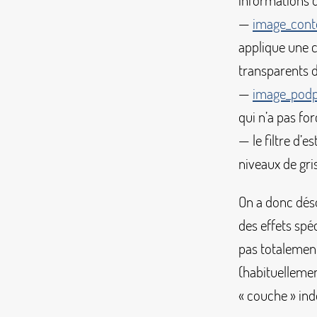
informations 
—
image_cont
applique une c
transparents d
—
image_pod
qui n’a pas f
— le filtre d’
niveaux de gri
On a donc déso
des effets spé
pas totalement
(habituellem
«
couche
» in