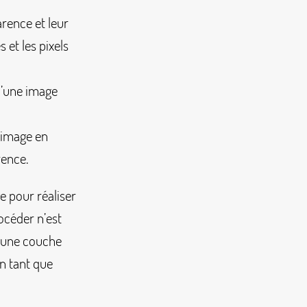
arence et leur
s et les pixels
d’une image
e image en
rence.
e pour réaliser
océder n’est
 une couche
en tant que