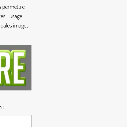
us permettre
es, l’usage
ipales images
p
: