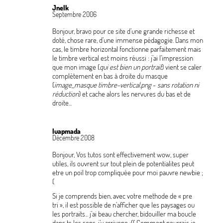
Jnelk
Septembre 2006
Bonjour, bravo pour ce site d’une grande richesse et
doté, chose rare, d’une immense pédagogie. Dans mon
cas, le timbre horizontal fonctionne parfaitement mais
le timbre vertical est moins réussi : j’ai l’impression
que mon image (
qui est bien un portrait
) vient se caler
complètement en bas à droite du masque
(
image_masque timbre-vertical.png
-
sans rotation ni
réduction
) et cache alors les nervures du bas et de
droite...
luapmada
Décembre 2008
Bonjour, Vos tutos sont effectivement wow, super
utiles, ils ouvrent sur tout plein de potentialites peut
etre un poil trop compliquée pour moi pauvre newbie
;
(
Si je comprends bien, avec votre methode de «
pre
tri
», il est possible de n’afficher que les paysages ou
les portraits... j’ai beau chercher, bidouiller ma boucle
dans ts les sens, j’y arrivepo
;(( Comment pourrais je