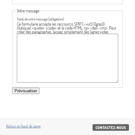
Votre message
Texte de votre message (obligatoire)
Ce formulaire accepte les raccourcis SPIP
[->url] {{gras}}
{italique} <quote> <code>
et le code HTML
<q> <del> <ins>
. Pour
créer des paragraphes, laissez simplement des lignes vides.
Retour en haut de page
CONTACTEZ-NOUS