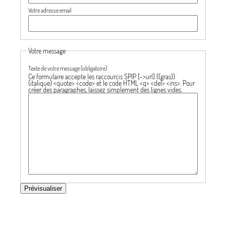
Votre adresse email
Votre message
Texte de votre message (obligatoire)
Ce formulaire accepte les raccourcis SPIP
[->url] {{gras}}
{italique} <quote> <code>
et le code HTML
<q> <del> <ins>
. Pour
créer des paragraphes, laissez simplement des lignes vides.