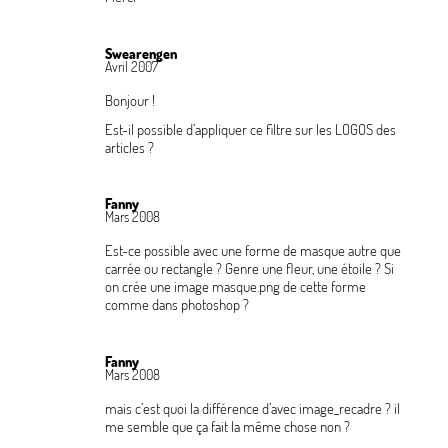
Swearengen
Avril 2007
Bonjour
!
Est-il possible d’appliquer ce filtre sur les LOGOS des
articles
?
Fanny
Mars 2008
Est-ce possible avec une forme de masque autre que
carrée ou rectangle
? Genre une fleur, une étoile
? Si
on crée une image masque.png de cette forme
comme dans photoshop
?
Fanny
Mars 2008
mais c’est quoi la différence d’avec image_recadre
? il
me semble que ça fait la même chose non
?