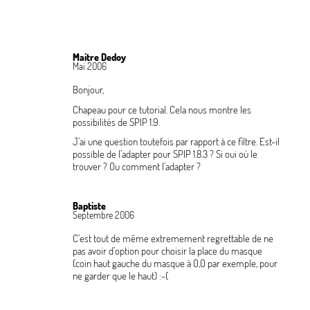
Maitre Dedoy
Mai 2006
Bonjour,
Chapeau pour ce tutorial. Cela nous montre les
possibilités de SPIP 1.9.
J’ai une question toutefois par rapport à ce filtre. Est-il
possible de l’adapter pour SPIP 1.8.3
? Si oui où le
trouver
? Ou comment l’adapter
?
Baptiste
Septembre 2006
C’est tout de même extremement regrettable de ne
pas avoir d’option pour choisir la place du masque
(coin haut gauche du masque à 0,0 par exemple, pour
ne garder que le haut) :-(