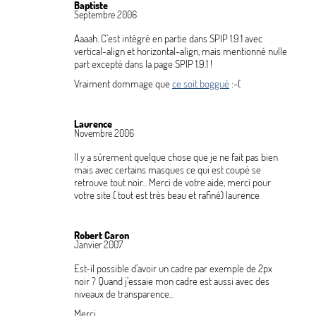
Baptiste
Septembre 2006
Aaaah. C’est intégré en partie dans SPIP 1.9.1 avec
vertical-align et horizontal-align, mais mentionné nulle
part excepté dans la page SPIP 1.9.1
!
Vraiment dommage que
ce soit boggué
:-(
Laurence
Novembre 2006
Il y a sûrement quelque chose que je ne fait pas bien
mais avec certains masques ce qui est coupé se
retrouve tout noir... Merci de votre aide, merci pour
votre site ( tout est très beau et rafiné) laurence
Robert Caron
Janvier 2007
Est-il possible d’avoir un cadre par exemple de 2px
noir
? Quand j’essaie mon cadre est aussi avec des
niveaux de transparence...
Merci