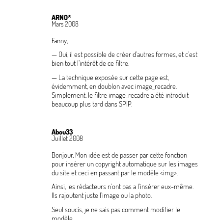
ARNO*
Mars 2008
Fanny,
— Oui, il est possible de créer d’autres formes, et c’est
bien tout l’intérêt de ce filtre.
— La technique exposée sur cette page est,
évidemment, en doublon avec
image_recadre
.
Simplement, le filtre
image_recadre
a été introduit
beaucoup plus tard dans SPIP.
Abou33
Juillet 2008
Bonjour, Mon idée est de passer par cette fonction
pour insérer un copyright automatique sur les images
du site et ceci en passant par le modèle
<img>
.
Ainsi, les rédacteurs n’ont pas a l’insérer eux-même.
Ils rajoutent juste l’image ou la photo.
Seul soucis, je ne sais pas comment modifier le
modèle.