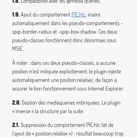
1.8.
Compatibilité avec les @media queries.
1.9.
Ajout du comportement
PIE.htc
, inséré
automatiquement dans les pseudo-comportements
-
spip-border-radius
et
-spip-box-shadow
. Ces deux
pseudo-classes fonctionnent donc désormais sous
MSIE.
À noter : dans ces deux pseudo-classes, si aucune
position
n’est indiquée explicitement, le plugin injecte
automatiquement une
position:relative;
, de façon à
assurer le bon fonctionnement sous Internet Explorer.
2.0.
Gestion des mediaqueries imbriquées. Le plugin
«
inverse
» la structure par la suite.
2.1.
Suppression du comportement PIE.htc (et de
l’ajout de «
position:relative
») : résultat beaucoup trop