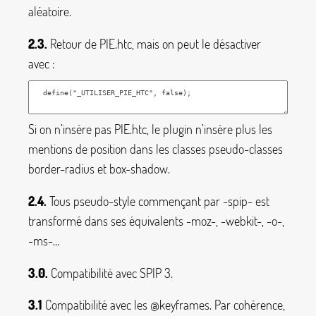
aléatoire.
2.3.
Retour de PIE.htc, mais on peut le désactiver
avec :
Si on n’insère pas PIE.htc, le plugin n’insère plus les
mentions de
position
dans les classes pseudo-classes
border-radius
et
box-shadow
.
2.4.
Tous pseudo-style commençant par
-spip-
est
transformé dans ses équivalents
-moz-
,
-webkit-
,
-o-
,
-ms-
…
3.0.
Compatibilité avec SPIP 3.
3.1
Compatibilité avec les
@keyframes
. Par cohérence,