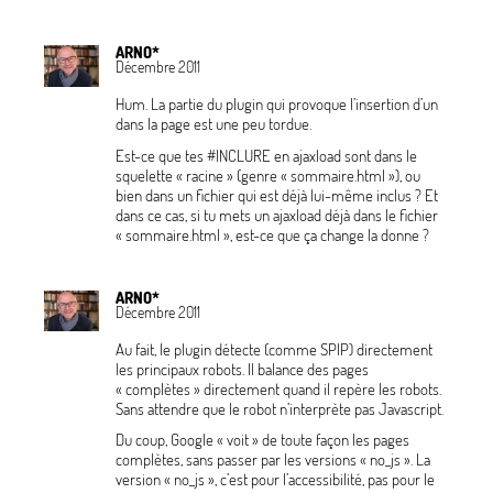
ARNO*
Décembre 2011
Hum. La partie du plugin qui provoque l’insertion d’un
dans la page est une peu tordue.
Est-ce que tes #INCLURE en ajaxload sont dans le
squelette «
racine
» (genre «
sommaire.html
»), ou
bien dans un fichier qui est déjà lui-même inclus
? Et
dans ce cas, si tu mets un ajaxload déjà dans le fichier
«
sommaire.html
», est-ce que ça change la donne
?
ARNO*
Décembre 2011
Au fait, le plugin détecte (comme SPIP) directement
les principaux robots. Il balance des pages
«
complètes
» directement quand il repère les robots.
Sans attendre que le robot n’interprète pas Javascript.
Du coup, Google «
voit
» de toute façon les pages
complètes, sans passer par les versions «
no_js
». La
version «
no_js
», c’est pour l’accessibilité, pas pour le