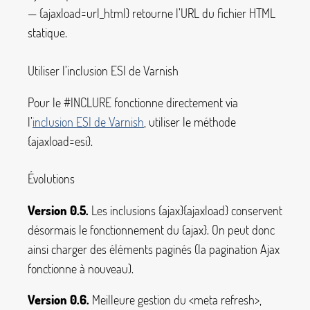
—
{ajaxload=url_html}
retourne l’URL du fichier HTML
statique.
Utiliser l’inclusion ESI de Varnish
Pour le
#INCLURE
fonctionne directement via
l’
inclusion ESI de Varnish
, utiliser le méthode
{ajaxload=esi}
.
Évolutions
Version 0.5.
Les inclusions
{ajax}{ajaxload}
conservent
désormais le fonctionnement du
{ajax}
. On peut donc
ainsi charger des éléments paginés (la pagination Ajax
fonctionne à nouveau).
Version 0.6.
Meilleure gestion du
<meta refresh>
,