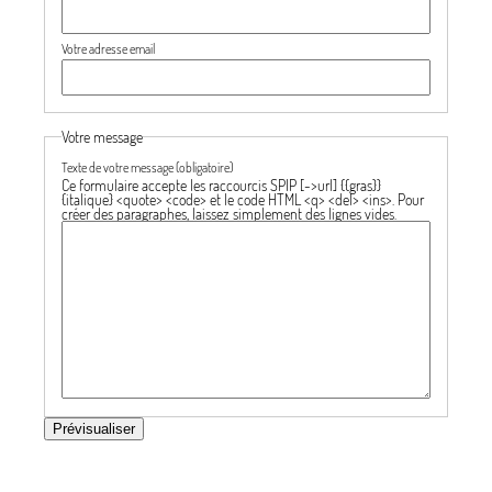
Votre adresse email
Votre message
Texte de votre message (obligatoire)
Ce formulaire accepte les raccourcis SPIP
[->url] {{gras}}
{italique} <quote> <code>
et le code HTML
<q> <del> <ins>
. Pour
créer des paragraphes, laissez simplement des lignes vides.