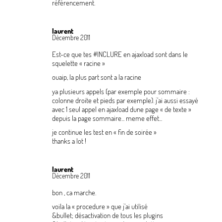
référencement.
laurent
Décembre 2011
Est-ce que tes #INCLURE en ajaxload sont dans le
squelette «
racine
»
ouaip, la plus part sont a la racine
ya plusieurs appels (par exemple pour sommaire :
colonne droite et pieds par exemple). j’ai aussi essayé
avec 1 seul appel en ajaxload dune page «
de texte
»
depuis la page sommaire... meme effet...
je continue les test en «
fin de soirée
»
thanks a lot
!
laurent
Décembre 2011
bon , ca marche.
voila la «
procedure
» que j’ai utilisé
&bullet; désactivation de tous les plugins