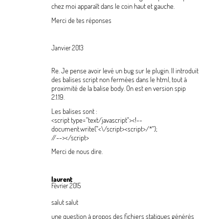
chez moi apparaît dans le coin haut et gauche.
Merci de tes réponses
Janvier 2013
Re. Je pense avoir levé un bug sur le plugin. Il introduit
des balises script non fermées dans le html, tout à
proximité de la balise body. On est en version spip
2.1.19.
Les balises sont :
<script type="text/javascript"><!--

document.write("<\/script><script>/*");

//--></script>
Merci de nous dire.
laurent
Février 2015
salut salut
une question à propos des fichiers statiques générés