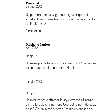
Marcimat
Janvier 2012
Un petit mot de passage pour signaler que cet
excellent plugin semble fonctionner parfaitement en
SPIP 3.0-beta2
Merci Arno
!
Stéphane Santon
Avril 2012
Bonjour,
Un exemple de base pour
{ajaxload=url}
? Je ne sais
pas par quel bout le prendre... Merci
Janvier 2013
Bonjour
Je n’arrive pas à attraper le style attaché à l’image
animé lors du chargement. Quel est le nom de cette
class
? J’aurai aimé centrer l’image en question qui