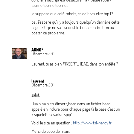
tourne tourne tourne...
je suppose que coté robots, ca doit pas etre top (?)
ps : j’espere qu’il y a toujours quelqu’un derrière cette
page (?) - je ne sais si c’est le bonne endroit , ni ou
poster ce probleme.
ARNO*
Décembre 2011
Laurent, tu as bien #INSERT_HEAD, dans ton entête
?
laurent
Décembre 2011
salut.
Ouaip, ya bien #insert_head dans un fichier head
appelé en inclure pour chaque page (à la base c’est un
«
squelette
» sarka-spip").
Voici le site en question :
http://www.fsl-nancy.fr
Merci du coup de main.