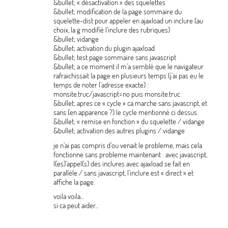
&bullet; «
désactivation
» des squelettes
&bullet; modification de la page sommaire du
squelette-dist pour appeler en ajaxload un inclure (au
choix, la g modifié l’inclure des rubriques)
&bullet; vidange
&bullet; activation du plugin ajaxload
&bullet; test page sommaire sans javascript
&bullet; a ce moment il m’a semblé que le navigateur
rafraichissait la page en plusieurs temps (j’ai pas eu le
temps de noter l’adresse exacte) :
monsite.truc/javascript=no puis monsite.truc
&bullet; apres ce «
cycle
» ca marche sans javascript, et
sans (en apparence
?) le cycle mentionné ci dessus.
&bullet; «
remise en fonction
» du squelette / vidange
&bullet; activation des autres plugins / vidange
je n’ai pas compris d’ou venait le probleme, mais cela
fonctionne sans probleme maintenant : avec javascript,
l(es)’appel(s) des inclures avec ajaxload se fait en
parallèle / sans javascript, l’inclure est «
direct
» et
affiche la page.
voila voila...
si ca peut aider...