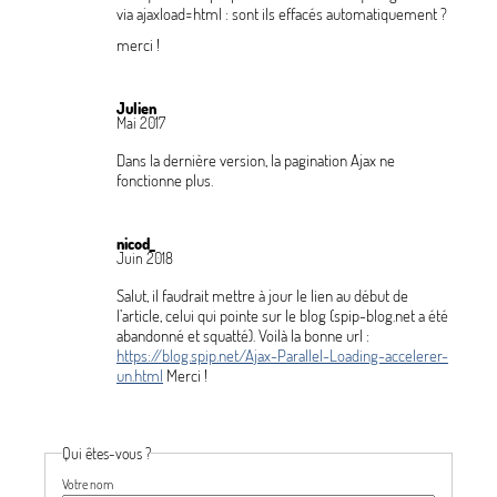
via ajaxload=html : sont ils effacés automatiquement
?
merci
!
Julien
Mai 2017
Dans la dernière version, la pagination Ajax ne
fonctionne plus.
nicod_
Juin 2018
Salut, il faudrait mettre à jour le lien au début de
l’article, celui qui pointe sur le blog (spip-blog.net a été
abandonné et squatté). Voilà la bonne url :
https://blog.spip.net/Ajax-Parallel-Loading-accelerer-
un.html
Merci
!
Qui êtes-vous ?
Votre nom