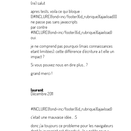
(re) salut
apres tests, voila ce qui bloque :
[(#INCLURE{fond=inc/footer}{id_rubrique}{ajaxload})]

ne passe pas sans javascripts

par contre 

#INCLURE{fond=inc/footer}{id_rubrique}{ajaxload}

oui.
je ne comprend pas pourquoi (mais connaissances
etant limitées). cette différence d’écriture a t elle un
impact
?
Si vous pouvez nous en dire plus...
?
grand merci
!
laurent
Décembre 2011
#INCLURE{fond=inc/footer}{id_rubrique}{ajaxload}
c’etait une mauvaise idée... :S
donc j’ai toujours ce probleme pour les navigateurs
dont le javascript est désactivé : la «
petite roue
»