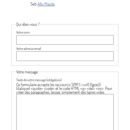
Seb
Albi Mazda
Qui êtes-vous ?
Votre nom
Votre adresse email
Votre message
Texte de votre message (obligatoire)
Ce formulaire accepte les raccourcis SPIP
[->url] {{gras}}
{italique} <quote> <code>
et le code HTML
<q> <del> <ins>
. Pour
créer des paragraphes, laissez simplement des lignes vides.