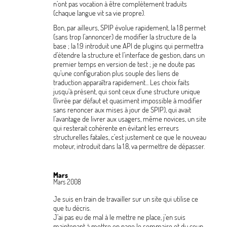
n’ont pas vocation à être complètement traduits
(chaque langue vit sa vie propre).
Bon, par ailleurs, SPIP évolue rapidement, la 1.8 permet
(sans trop l’annoncer) de modifier la structure de la
base
; la 1.9 introduit une API de plugins qui permettra
d’étendre la structure et l’interface de gestion, dans un
premier temps en version de test
; je ne doute pas
qu’une configuration plus souple des liens de
traduction apparaîtra rapidement... Les choix faits
jusqu’à présent, qui sont ceux d’une structure unique
(livrée par défaut et quasiment impossible à modifier
sans renoncer aux mises à jour de SPIP), qui avait
l’avantage de livrer aux usagers, même novices, un site
qui resterait cohérente en évitant les erreurs
structurelles fatales, c’est justement ce que le nouveau
moteur, introduit dans la 1.8, va permettre de dépasser.
Mars
Mars 2008
Je suis en train de travailler sur un site qui utilise ce
que tu décris.
J’ai pas eu de mal à le mettre ne place, j’en suis
maintenant à mettre en page le sommaire et du coup