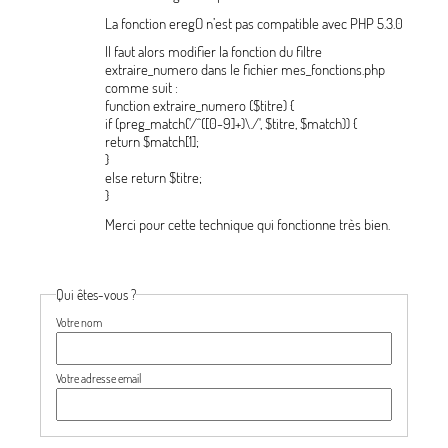
La fonction ereg() n’est pas compatible avec PHP 5.3.0
Il faut alors modifier la fonction du filtre
extraire_numero dans le fichier mes_fonctions.php
comme suit :
function extraire_numero ($titre) {

if (preg_match('/^([0-9]+)\./', $titre, $match)) {

return $match[1];

}

else return $titre;

}
Merci pour cette technique qui fonctionne très bien.
Qui êtes-vous ?
Votre nom
Votre adresse email