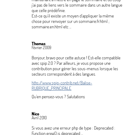
j’ai pas de liens vers le sommaire dans un autre langue
que celle prédéfinie.
Est-ce qu’il existe un moyen d’appliquer la même
chose pour renvoyer sur un sommaire.fr.html
;
sommaire.en.html etc ...
Thomas
Février 2009
Bonjour, bravo pour cette astuce
! Est-elle compatible
avec spip 2.0
? Par ailleurs, je vous propose une
contribution pour gérer les sous-menus lorsque les
secteurs correspondent à des langues.
http://www.spip-contrib.net/Balise-
RUBRIQUE_PRINCIPALE
Qu’en pensez-vous
? Salutations
Nico
Avril 2010
Si vous avez une erreur php de type : Deprecated :
Function ereg() is deprecated ...