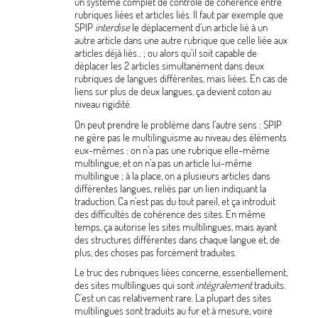
un système complet de contrôle de cohérence entre
rubriques liées et articles liés. Il faut par exemple que
SPIP
interdise
le déplacement d’un article lié à un
autre article dans une autre rubrique que celle liée aux
articles déjà liés...
; ou alors qu’il soit capable de
déplacer les 2 articles simultanément dans deux
rubriques de langues différentes, mais liées. En cas de
liens sur plus de deux langues, ça devient coton au
niveau rigidité.
On peut prendre le problème dans l’autre sens : SPIP
ne gère pas le multilinguisme au niveau des éléments
eux-mêmes : on n’a pas une rubrique elle-même
multilingue, et on n’a pas un article lui-même
multilingue
; à la place, on a plusieurs articles dans
différentes langues, reliés par un lien indiquant la
traduction. Ca n’est pas du tout pareil, et ça introduit
des difficultés de cohérence des sites. En même
temps, ça autorise les sites multilingues, mais ayant
des structures différentes dans chaque langue et, de
plus, des choses pas forcément traduites.
Le truc des rubriques liées concerne, essentiellement,
des sites multilingues qui sont
intégralement
traduits.
C’est un cas relativement rare. La plupart des sites
multilingues sont traduits au fur et à mesure, voire