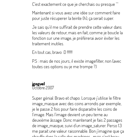
C’est exactement ce que je cherchais ou presque ^^
Maintenant si vous avez une idée sur comment faire
pour juste récuperer la teinte (h), ça serait super.
Je sais qu’il me suffirait de prendre cette valeur dans
les valeurs de retour, mais en fait, comme je boucle la
fonction sur une image, je préfèrerai avoir éviter les
traitement inutiles.
En tout cas, bravo :D
!!!!!!
P.S : mais de nos jours, il existe imagefilter, non (avec
toutes ces options ou je me trompe
?)
jgoguel
Octobre 2007
Super génial. Bravo et chapo. Lorsque j’utilise le filtre
image_masque avec des coins arrondis par exemple,
je le passe 2 fois pour faire disparaitre les coins de
l’image. Mais l’image devient un peu terne au
deuxième âssage. Donc maintenant je fais 2 passages
de image_masque, suivi d’un image_saturer. Perso 1.3
me parait une valeur raisonnable. Bon j’imagine que ça
chauffe dans la salle des machines... mais c’est beau.