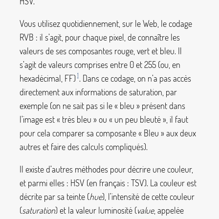
HSV.
Vous utilisez quotidiennement, sur le Web, le codage
RVB : il s’agit, pour chaque pixel, de connaître les
valeurs de ses composantes rouge, vert et bleu. Il
s’agit de valeurs comprises entre 0 et 255 (ou, en
1
hexadécimal, FF)
. Dans ce codage, on n’a pas accès
directement aux informations de saturation, par
exemple (on ne sait pas si le «
bleu
» présent dans
l’image est «
très bleu
» ou «
un peu bleuté
», il faut
pour cela comparer sa composante «
Bleu
» aux deux
autres et faire des calculs compliqués).
Il existe d’autres méthodes pour décrire une couleur,
et parmi elles : HSV (en français : TSV). La couleur est
décrite par sa teinte (
hue
), l’intensité de cette couleur
(
saturation
) et la valeur luminosité (
value
, appelée