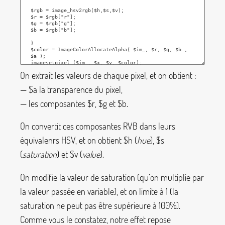
On extrait les valeurs de chaque pixel, et on obtient :
—
$a
la transparence du pixel,
— les composantes
$r
,
$g
et
$b
.
On convertit ces composantes RVB dans leurs
équivalenrs HSV, et on obtient
$h
(
hue
),
$s
(
saturation
) et
$v
(
value
).
On modifie la valeur de saturation (qu’on multiplie par
la valeur passée en variable), et on limite à 1 (la
saturation ne peut pas être supérieure à 100%).
Comme vous le constatez, notre effet repose