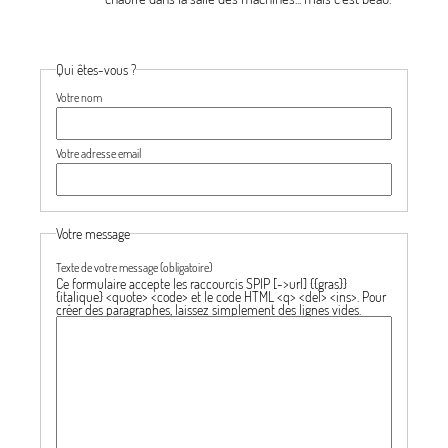
Qui êtes-vous ?
Votre nom
Votre adresse email
Votre message
Texte de votre message (obligatoire)
Ce formulaire accepte les raccourcis SPIP
[->url] {{gras}}
{italique} <quote> <code>
et le code HTML
<q> <del> <ins>
. Pour
créer des paragraphes, laissez simplement des lignes vides.