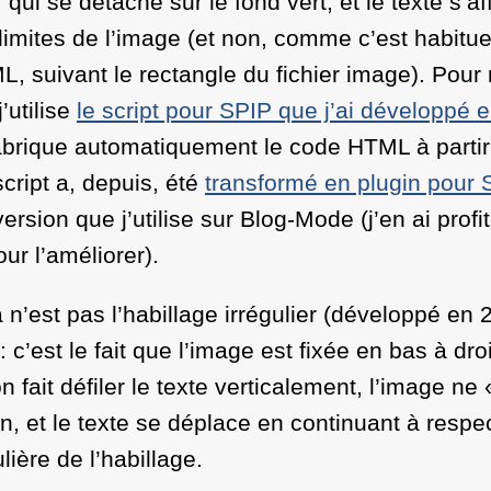
qui se détache sur le fond vert, et le texte s’af
 limites de l’image (et non, comme c’est habitue
, suivant le rectangle du fichier image). Pour 
j’utilise
le script pour SPIP que j’ai développé 
fabrique automatiquement le code HTML à partir 
cript a, depuis, été
transformé en plugin pour 
version que j’utilise sur Blog-Mode (j’en ai profi
ur l’améliorer).
a n’est pas l’habillage irrégulier (développé en 
 : c’est le fait que l’image est fixée en bas à dro
on fait défiler le texte verticalement, l’image ne 
an, et le texte se déplace en continuant à respec
lière de l’habillage.