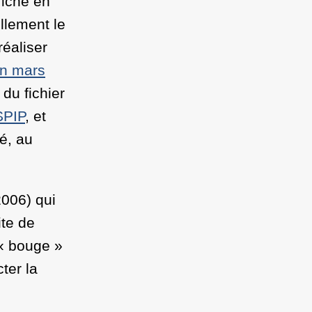
fiche en
llement le
réaliser
en mars
du fichier
SPIP
, et
té, au
2006) qui
ite de
«
bouge
»
ter la