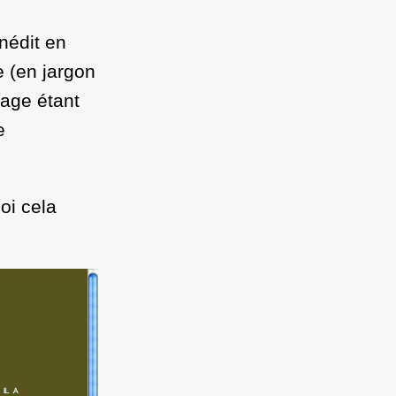
inédit en
e (en jargon
mage étant
e
oi cela