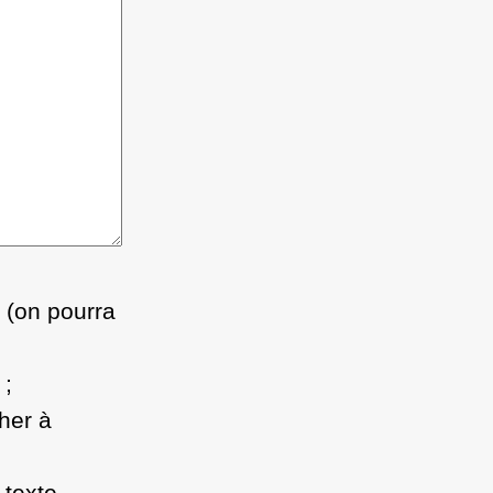
i (on pourra
;
her à
 texte