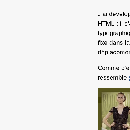
J’ai dévelo
HTML : il s’
typographiq
fixe dans l
déplacement 
Comme c’est 
ressemble