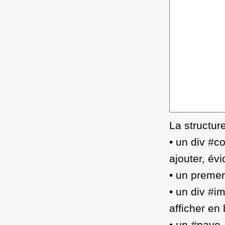
La structure
• un div #c
ajouter, év
• un premer 
• un div #i
afficher en
• un #pave_