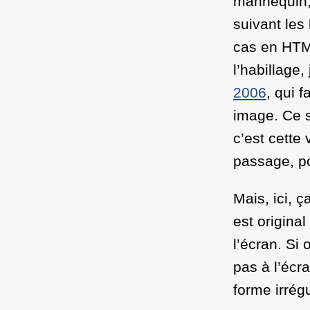
mannequin, 
suivant les
cas en HTML
l’habillage, 
2006
, qui 
image. Ce s
c’est cette 
passage, po
Mais, ici, ç
est original
l’écran. Si 
pas à l’écr
forme irrégu